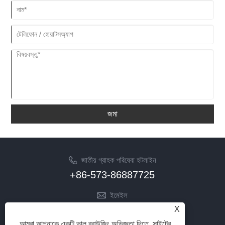
জমা
জাতীয় গ্রাহক পরিষেবা হটলাইন
+86-573-86887725
ইমেইল
info@jinrunfasteners.com
X
আমরা আপনাকে একটি ভাল ব্রাউজিং অভিজ্ঞতা দিতে, সাইটের