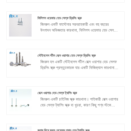
সরবরাহকারী এক হিসাবে উত্পাদন, গবেষণা এবং উন্নয়ন,
বিক্রয় এবং পরিষেবার একটি সংগ্রহ. নিম্নলিখিত বিষয়বস্তু
আমাদের হেক্স ফ্ল্যাঞ্জ হেড সেল্ফ ট্যাপিং স্ক্রু উইথ বোল
ফিলিপস ওয়েফার হেড সেল্ফ ড্রিলিং স্ক্রু
ওয়াশারের সাথে নতুন এবং পুরানো সমস্ত গ্রাহকদের সাথে
জিনরুন একটি ফাস্টেনার সরবরাহকারী এবং বহু বছরের
পরিচয় করিয়ে দেবে।
উৎপাদন অভিজ্ঞতার কারখানা, ফিলিপস ওয়েফার হেড সেলফ
ড্রিলিং স্ক্রু উৎপাদনে বিশেষীকরণ করে। উচ্চ-মানের উপকরণ
এবং উন্নত উত্পাদন প্রক্রিয়া সহ, আমরা বিভিন্ন গ্রাহক
এবং শিল্পের চাহিদা মেটাতে স্ক্রুগুলির বিভিন্ন বৈশিষ্ট্য সরবরাহ
করি।
স্টেইনলেস স্টীল হেক্স ওয়াশার হেড সেল্ফ ড্রিলিং স্ক্রু
জিংরুন হল একটি স্টেইনলেস স্টীল হেক্স ওয়াশার হেড সেলফ
ড্রিলিং স্ক্রু প্রস্তুতকারক যার একটি ফিজিক্যাল কারখানা।
প্রধান রপ্তানি বাজার হল দক্ষিণ আমেরিকা, উত্তর
আমেরিকা, ইউরোপ, দক্ষিণ-পূর্ব এশিয়া এবং আরও অনেক
কিছু। পণ্যের বিস্তৃত পরিসর, সম্পূর্ণ স্পেসিফিকেশন, সস্তা
দাম, ভালো মানের , একটি মানের সরবরাহকারী.
হেক্স ওয়াশার হেড সেল্ফ ট্যাপিং স্ক্রু
জিনরুন একটি চাইনিজ স্ক্রু কারখানা। পাইকারী হেক্স ওয়াশার
হেড সেল্ফ ট্যাপিং স্ক্রু বা খুচরা, কারণ কিছু পণ্য স্টকে
আছে। পণ্যগুলি প্রধানত রপ্তানি করা হয়, প্রধান
বাজারগুলি হ'ল দক্ষিণ আমেরিকা, উত্তর আমেরিকা, দক্ষিণ-
পূর্ব এশিয়া এবং আরও অনেক কিছু।
কলার দিয়ে ক্রস রেসেসড প্যান হেড ট্যাপিং স্ক্রু