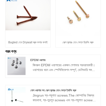
Bugled হেড Drywall স্ক্রু কপার কলাই
হেক্স ফ্ল্যাঞ্জ হেড সেল্ফ ড্রিলিং স্ক্রু
গরম পণ্য
EPDM ওয়াশার
জিনরুন EPDM ওয়াশারের একজন পেশাদার সরবরাহকারী।
ওয়াশারের ধরন এবং স্পেসিফিকেশন সম্পূর্ণ, ডেলিভারি সময়
স্থিতিশীল, গুণমান ভাল, প্রধানত হেক্সাগোনাল ড্রিলিং
স্ক্রুগুলির জন্য উপযুক্ত, মানের সরবরাহকারীর একটি
শারীরিক কারখানা।
বোল ওয়াশার সহ হেক্স ফ্ল্যাঞ্জ হেড সেল্ফ ট্যাপিং স্ক্রু
Jingrun স্ব-লঘুপাত screws.The কোম্পানির নিজস্ব
কারখানা, স্ব-তুরপুন screws এবং স্ব-লঘুপাত screws
প্রধান পণ্য, পণ্য বিস্তৃত একটি চীনা প্রস্তুতকারকের,