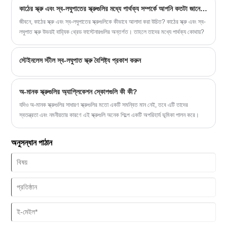
কাঠের স্ক্রু এবং স্ব-লঘুপাতের স্ক্রুগুলির মধ্যে পার্থক্য সম্পর্কে আপনি কতটা জানেন?
জীবনে, কাঠের স্ক্রু এবং স্ব-লঘুপাতের স্ক্রুগুলিকে কীভাবে আলাদা করা উচিত? কাঠের স্ক্রু এবং স্ব-
লঘুপাত স্ক্রু উভয়ই বাহ্যিক থ্রেড ফাস্টেনারগুলির অন্তর্গত। তাহলে তাদের মধ্যে পার্থক্য কোথায়?
স্টেইনলেস স্টীল স্ব-লঘুপাত স্ক্রু বৈশিষ্ট্য প্রকাশ করুন
অ-মানক স্ক্রুগুলির অ্যাপ্লিকেশন স্কোপগুলি কী কী?
যদিও অ-মানক স্ক্রুগুলির সাধারণ স্ক্রুগুলির মতো একটি সমন্বিত মান নেই, তবে এটি তাদের
স্বতন্ত্রতা এবং নমনীয়তার কারণে এই স্ক্রুগুলি অনেক শিল্পে একটি অপরিহার্য ভূমিকা পালন করে।
অনুসন্ধান পাঠান