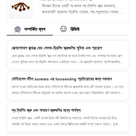
জিনরুন চীনের একটি অ-মানক স্ব-ট্যাপিং স্ক্রু কারখানা,
কারখানাটি প্রধানত ড্রিলিং পেরেক, স্ব-লঘুপাতের পেরেক,
ফাইবারবোর্ড পেরেক এবং ড্রাইওয়াল পেরেক, অ-মানক স্ক্রু,
কলার সহ ক্রস রেসেসড প্যান হেড ট্যাপিং স্ক্রু ইত্যাদি
সম্পর্কিত ব্লগ
রিভিউ
উত্পাদন করে, একটি শক্তিশালী মানের সরবরাহকারী।
হেক্সাগোনাল ফ্ল্যাঞ্জ হেড সেলফ-ড্রিলিং স্ক্রুগুলির সুবিধা এবং প্রয়োগ
হেক্স ফ্ল্যাঞ্জ হেড সেল্ফ-ড্রিলিং স্ক্রু হল ফাস্টেনার যা সহজ ইনস্টলেশন এবং অপসারণের জন্য হেক্স
হেডের সুবিধার সাথে স্ব-ড্রিলিং ক্ষমতাকে একত্রিত করে। এই স্ক্রুগুলি প্রথাগত ফাস্টেনারগুলির
তুলনায় অনেক সুবিধা প্রদান করে এবং সাধারণত নির্মাণ, ছাদ এবং অন্যান্য শিল্পে ব্যবহৃত হয় যেগুলির
জন্য নিরাপদ এবং নির্ভরযোগ্য বন্ধন সমাধান প্রয়োজন।
স্টেইনলেস স্টীল screws এর loosening প্রতিরোধের জন্য সমাধান
আলগা হওয়া প্রতিরোধ করার জন্য স্টেইনলেস স্টিলের স্ক্রুগুলির জন্য দুটি সমাধান রয়েছে। এর পরে,
আমরা স্টেইনলেস স্টীলের স্ট্যান্ডার্ড অংশগুলির আলগা হওয়া রোধ করতে নিম্নলিখিত দুটি সমাধান বর্ণনা
করি।
স্ব-ট্যাপিং স্ক্রু এবং সাধারণ স্ক্রুগুলির মধ্যে পার্থক্য
সেল্ফ ট্যাপিং স্ক্রু: একটি অনন্য ড্রিল বিট ডিজাইনের সাহায্যে, আপনি বিশেষ পাওয়ার টুল দিয়ে
সরাসরি গর্ত ড্রিল করতে পারেন এবং একই সময়ে ফিক্সিংয়ের কাজটি সম্পূর্ণ করতে পারেন। পুরো
প্রক্রিয়া সহজ এবং দক্ষ.