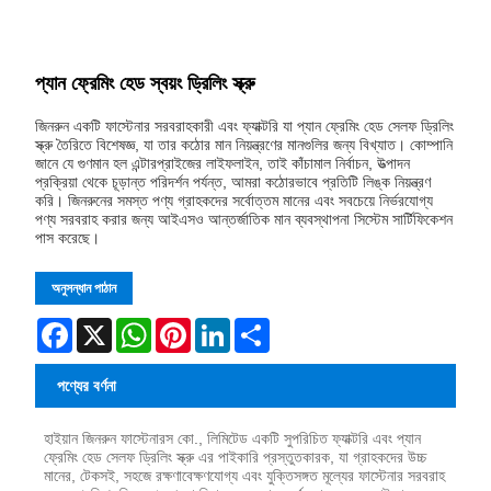
প্যান ফ্রেমিং হেড স্বয়ং ড্রিলিং স্ক্রু
জিনরুন একটি ফাস্টেনার সরবরাহকারী এবং ফ্যাক্টরি যা প্যান ফ্রেমিং হেড সেলফ ড্রিলিং
স্ক্রু তৈরিতে বিশেষজ্ঞ, যা তার কঠোর মান নিয়ন্ত্রণের মানগুলির জন্য বিখ্যাত। কোম্পানি
জানে যে গুণমান হল এন্টারপ্রাইজের লাইফলাইন, তাই কাঁচামাল নির্বাচন, উত্পাদন
প্রক্রিয়া থেকে চূড়ান্ত পরিদর্শন পর্যন্ত, আমরা কঠোরভাবে প্রতিটি লিঙ্ক নিয়ন্ত্রণ
করি। জিনরুনের সমস্ত পণ্য গ্রাহকদের সর্বোত্তম মানের এবং সবচেয়ে নির্ভরযোগ্য
পণ্য সরবরাহ করার জন্য আইএসও আন্তর্জাতিক মান ব্যবস্থাপনা সিস্টেম সার্টিফিকেশন
পাস করেছে।
অনুসন্ধান পাঠান
Facebook
X
WhatsApp
Pinterest
LinkedIn
Share
পণ্যের বর্ণনা
হাইয়ান জিনরুন ফাস্টেনারস কো., লিমিটেড একটি সুপরিচিত ফ্যাক্টরি এবং প্যান
ফ্রেমিং হেড সেলফ ড্রিলিং স্ক্রু এর পাইকারি প্রস্তুতকারক, যা গ্রাহকদের উচ্চ
মানের, টেকসই, সহজে রক্ষণাবেক্ষণযোগ্য এবং যুক্তিসঙ্গত মূল্যের ফাস্টেনার সরবরাহ