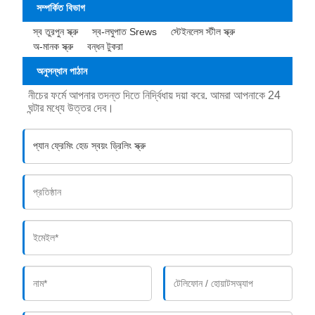
সম্পর্কিত বিভাগ
স্ব তুরপুন স্ক্রু
স্ব-লঘুপাত Srews
স্টেইনলেস স্টীল স্ক্রু
অ-মানক স্ক্রু
বন্ধন টুকরা
অনুসন্ধান পাঠান
নীচের ফর্মে আপনার তদন্ত দিতে নির্দ্বিধায় দয়া করে. আমরা আপনাকে 24
ঘন্টার মধ্যে উত্তর দেব।