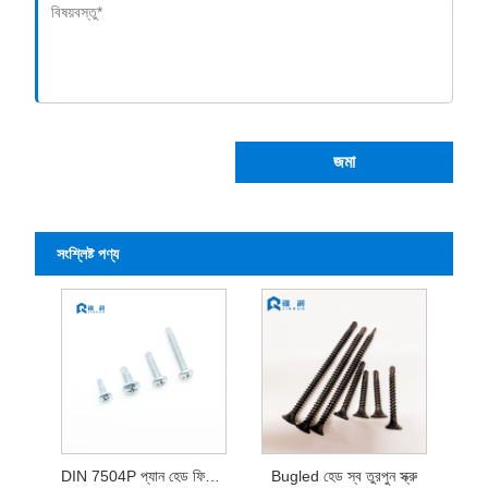
জমা
সংশ্লিষ্ট পণ্য
DIN 7504P প্যান হেড ফিলিপস সেলফ ড্রিলিং স্ক্রু
Bugled হেড স্ব তুরপুন স্ক্রু