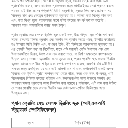
করতে প্রতিশ্রুতিবদ্ধ। আমরা বিনামূল্যে নমুনা, সমর্থন বাল্ক এবং ছোট বাক্স
প্যাকেজিং অফার, এবং আমাদের গ্রাহকদের জন্য কাস্টমাইজড সেবা প্রদান করতে
পারেন. এই উচ্চ-মানের পণ্যগুলি নির্মাণ, যন্ত্রপাতি, স্বয়ংচালিত এবং মহাকাশ সহ
বিভিন্ন শিল্প এবং ক্ষেত্রে ব্যাপকভাবে ব্যবহৃত হয়। আমরা সারা বিশ্বে কাজ করি
এবং সারা বিশ্ব জুড়ে গ্রাহকদের সাথে ঘনিষ্ঠ কাজের সম্পর্ক স্থাপন করেছি।
আপনার সাথে সহযোগিতা করার জন্য উন্মুখ!
প্যান ফ্রেমিং হেড সেলফ ড্রিলিং স্ক্রু একটি দক্ষ, উচ্চ শক্তি, স্ক্রু পরিচালনা করা
সহজ, চমৎকার ফিক্সিং প্রভাব এবং সমর্থন বল প্রদান করতে পারে, ইস্পাত কাঠামোর
রঙ ইস্পাত টালি ফিক্সিং এবং সাধারণ বিল্ডিং শীট ফিক্সিংয়ে ব্যাপকভাবে ব্যবহৃত হয়।
এর লেজটি ড্রিল করা বা নির্দেশিত, যাতে এটি সরাসরি সেটিং উপাদান এবং বেস
উপাদানগুলিতে ড্রিল, ট্যাপ এবং লক করতে পারে, যা নির্মাণ দক্ষতাকে ব্যাপকভাবে
উন্নত করে। সাধারণ স্ক্রুগুলির সাথে তুলনা করে, প্যান ফ্রেমিং হেড সেলফ ড্রিলিং
স্ক্রুতে আরও ভাল টানা শক্তি এবং রক্ষণাবেক্ষণ বল রয়েছে, এমনকি যদি এটি দীর্ঘ
সময়ের জন্য একত্রিত হয় তবে এটি আলগা হবে না এবং অপারেশনটি একটি একক
ড্রিলিং এবং ট্যাপিং দ্বারা সম্পন্ন করা যেতে পারে, সহজ এবং দক্ষ. উপরন্তু, এটি
বিশেষভাবে বিভিন্ন কাজের পরিবেশ এবং উপকরণগুলির জন্য উচ্চতর সমর্থন এবং
ভারবহন ক্ষমতা প্রদানের জন্য ডিজাইন করা হয়েছে। যাইহোক, এটি লক্ষ করা উচিত
যে প্যান ফ্রেমিং হেড সেলফ ড্রিলিং স্ক্রু মেটাল-অন-মেটাল ফিক্সিংয়ের জন্য
উপযুক্ত নয়।
প্যান ফ্রেমিং হেড সেলফ ড্রিলিং স্ক্রু (আইএফআই
স্ট্যান্ডার্ড স্পেসিফিকেশন)
ব্যাস
দৈর্ঘ্য (ইঞ্চি)