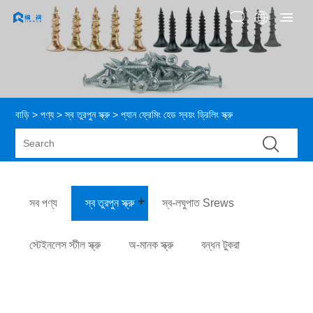
বাড়ি
>
পণ্য
>
স্ব তুরপুন স্ক্রু
> প্যান ফ্রেমিং হেড স্বয়ং ড্রিলিং স্ক্রু
সব পণ্য
স্ব তুরপুন স্ক্রু
স্ব-লঘুপাত Srews
স্টেইনলেস স্টীল স্ক্রু
অ-মানক স্ক্রু
বন্ধন টুকরা