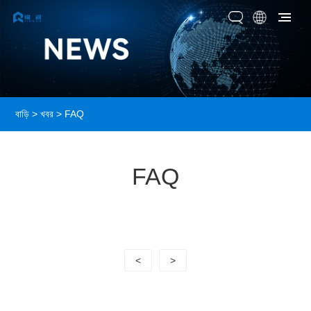
বাড়ি
>
খবর
> FAQ
FAQ
<
>