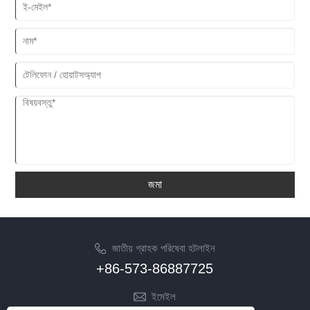
জমা
জাতীয় গ্রাহক পরিষেবা হটলাইন
+86-573-86887725
ইমেইল