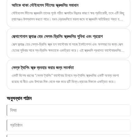
আটকে থাকা স্টেইনলেস স্টিলের স্ক্রুগুলির সমাধান
স্টেইনলেস স্টিলের স্ক্রুগুলি তাদের পৃষ্ঠে গঠিত অক্সাইড ফিল্মের কারণে ক্ষয় প্রতিরোধী, তবে এটি কিছু
চ্যালেঞ্জও উপস্থাপন করতে পারে। যখন থ্রেডগুলিতে ময়লা জমে বা স্ক্রুগুলি অতিরিক্ত শক্ত হয়ে
যায়, তখন স্ক্রুগুলি আটকে যেতে পারে। এই পরিস্থিতির মুখে, আমরা নিম্নলিখিত সমাধানগুলি চেষ্টা
করতে পারি:
হেক্সাগোনাল ফ্ল্যাঞ্জ হেড সেলফ-ড্রিলিং স্ক্রুগুলির সুবিধা এবং প্রয়োগ
হেক্স ফ্ল্যাঞ্জ হেড সেল্ফ-ড্রিলিং স্ক্রু হল ফাস্টেনার যা সহজ ইনস্টলেশন এবং অপসারণের জন্য হেক্স
হেডের সুবিধার সাথে স্ব-ড্রিলিং ক্ষমতাকে একত্রিত করে। এই স্ক্রুগুলি প্রথাগত ফাস্টেনারগুলির
তুলনায় অনেক সুবিধা প্রদান করে এবং সাধারণত নির্মাণ, ছাদ এবং অন্যান্য শিল্পে ব্যবহৃত হয় যেগুলির
জন্য নিরাপদ এবং নির্ভরযোগ্য বন্ধন সমাধান প্রয়োজন।
সেল্ফ ট্যাপিং স্ক্রু ব্যবহার করার জন্য সতর্কতা
একটি বিশেষ ধরনের "সেলফ ট্যাপিং" ফাস্টেনার হিসাবে স্ব-ট্যাপিং স্ক্রুগুলির একটি অনন্য নকশা
রয়েছে যা নীচে এবং উপরের দিক থেকে শুরু করে দুটি ভিন্ন থ্রেডের দিককে একত্রিত করে।
অনুসন্ধান পাঠান