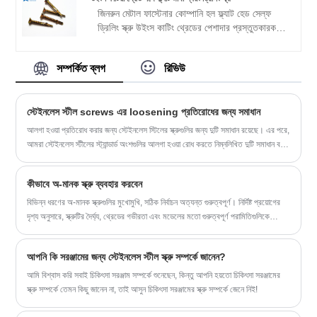
জিনরুন মেটাল ফাস্টেনার কোম্পানি হল ফ্ল্যাট হেড সেল্ফ
ড্রিলিং স্ক্রু উইংস কাটিং থ্রেডের পেশাদার প্রস্তুতকারক,
কোম্পানিটি সাংহাই এবং নিংবো পোর্টের কাছাকাছি। আমাদের
পণ্যগুলি জাতীয় মান এবং গ্রাহকের প্রয়োজনীয়তাগুলির সাথে
সম্পর্কিত ব্লগ
রিভিউ
কঠোরভাবে উত্পাদিত হয় যাতে প্রতিটি পণ্য কঠোর মানের মান
পূরণ করে। একসাথে একটি ভাল ভবিষ্যত তৈরি করতে আমরা
আমাদের গ্রাহকদের জন্য সবচেয়ে নির্ভরযোগ্য অংশীদার হতে
স্টেইনলেস স্টীল screws এর loosening প্রতিরোধের জন্য সমাধান
প্রতিশ্রুতিবদ্ধ।
আলগা হওয়া প্রতিরোধ করার জন্য স্টেইনলেস স্টিলের স্ক্রুগুলির জন্য দুটি সমাধান রয়েছে। এর পরে,
আমরা স্টেইনলেস স্টীলের স্ট্যান্ডার্ড অংশগুলির আলগা হওয়া রোধ করতে নিম্নলিখিত দুটি সমাধান বর্ণনা
করি।
কীভাবে অ-মানক স্ক্রু ব্যবহার করবেন
বিভিন্ন ধরণের অ-মানক স্ক্রুগুলির মুখোমুখি, সঠিক নির্বাচন অত্যন্ত গুরুত্বপূর্ণ। নির্দিষ্ট প্রয়োগের
দৃশ্য অনুসারে, স্ক্রুটির দৈর্ঘ্য, থ্রেডের গভীরতা এবং মডেলের মতো গুরুত্বপূর্ণ পরামিতিগুলিকে
সাবধানে বিবেচনা করা প্রয়োজন যাতে নির্বাচিত স্ক্রু পুরোপুরি চাহিদা পূরণ করে এবং সেরা ফিক্সিং
প্রভাব অর্জন করে।
আপনি কি সরঞ্জামের জন্য স্টেইনলেস স্টীল স্ক্রু সম্পর্কে জানেন?
আমি বিশ্বাস করি সবাই চিকিৎসা সরঞ্জাম সম্পর্কে শুনেছেন, কিন্তু আপনি হয়তো চিকিৎসা সরঞ্জামের
স্ক্রু সম্পর্কে তেমন কিছু জানেন না, তাই আসুন চিকিৎসা সরঞ্জামের স্ক্রু সম্পর্কে জেনে নিই!