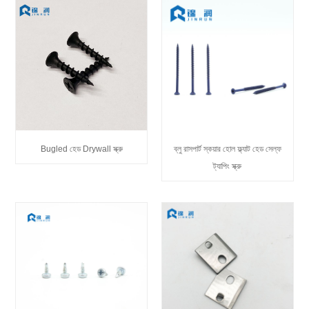
Bugled হেড Drywall স্ক্রু
ব্লু রাসপার্ট স্কয়ার হোল ফ্ল্যাট হেড সেল্ফ
ট্যাপিং স্ক্রু