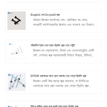
প্রশংসিত হয়।
Bugled হেড Drywall স্ক্রু
হাইয়ান জিনরুন ফাস্টেনার কোং. প্রতিষ্ঠার পর থেকে,
সংস্থাটি ফাস্টেনারগুলির উত্পাদন এবং গবেষণা এবং বিকাশের
দিকে মনোনিবেশ করেছে এবং উচ্চ-মানের অটোমোবাইল,
ইস্পাত কাঠামো, উচ্চ-শক্তির বোল্ট তৈরি করতে উন্নত
সরঞ্জাম এবং প্রযুক্তি ব্যবহার করে শিল্পে একটি সুপরিচিত
ফাস্টেনার প্রস্তুতকারক হয়ে উঠেছে। এবং অন্যান্য পণ্য।
পরিবর্তিত ট্রাস হেড স্বয়ং ড্রিলিং স্ক্রু হেড পেইন্ট
জিনরুন হল প্রোডাকশন, রিসার্চ এবং ডেভেলপমেন্টের একটি
সেট, পেশাদার স্ক্রু সরবরাহকারী হিসাবে বিক্রয়, বিভিন্ন
ধরণের পণ্য, রপ্তানি করার জন্য পণ্য, সম্পূর্ণ ইনভেন্টরি,
আপনাকে কম দামে প্রদান করতে, উচ্চ মানের পরিবর্তিত ট্রাস
হেড সেল্ফ ড্রিলিং স্ক্রু হেড পেইন্ট .
EPDM ওয়াশারের সাথে হেক্স ওয়াশার হেড সেল্ফ ড্রিলিং স্ক্রু
জিনরুন একটি উচ্চ মানের স্ক্রু কারখানা, যা ইপিডিএম
ওয়াশারের সাথে হেক্স ওয়াশার হেড সেল্ফ ড্রিলিং স্ক্রু
তৈরিতে বিশেষীকরণ করে, যা স্বয়ংচালিত উত্পাদন,
ইলেকট্রনিক সরঞ্জাম সমাবেশ এবং অন্যান্য ক্ষেত্রে ব্যবহার
করা যেতে পারে।
উইংস কাটিয়া থ্রেড সঙ্গে ফ্ল্যাট মাথা স্বয়ং ড্রিলিং স্ক্রু