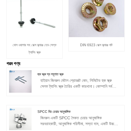
বোল ওয়াশার সহ হেক্স ফ্ল্যাঞ্জ হেড সেল্ফ
DIN 6923 হেক্স ফ্ল্যাঞ্জ নাট
ট্যাপিং স্ক্রু
গরম পণ্য
হুক স্ক্রু স্ব লঘুপাত স্ক্রু
হাইয়ান জিনরুন মেটাল প্রোডাক্ট কোং, লিমিটেড হুক স্ক্রু
সেলফ ট্যাপিং স্ক্রু তৈরির একটি কারখানা। কোম্পানি সর্বদা
"গুণমান প্রথম, পরিষেবা প্রথম" ব্যবসায়িক দর্শন মেনে চলে,
উৎপাদন ও পরিচালনার জন্য ISO9001 মান ব্যবস্থাপনা
সিস্টেমের সাথে কঠোরভাবে মেনে চলে, নিশ্চিত করার জন্য যে
প্রতিটি পণ্যের গুণমান এবং কর্মক্ষমতা সর্বোচ্চ মান পৌঁছায়।
SPCC বিচ চেয়ার আনুষাঙ্গিক
কোম্পানির পণ্য শুধুমাত্র দেশীয় বাজারে একটি উচ্চ খ্যাতি
জিনরুন একটি SPCC সৈকত চেয়ার আনুষাঙ্গিক
ভোগ করে না, কিন্তু অনেক বিদেশী দেশ এবং অঞ্চলে রপ্তানি
সরবরাহকারী, আনুষাঙ্গিক পরিসীমা, সস্তা দাম, একটি উচ্চ
করা হয়, গ্রাহকদের দ্বারা গভীরভাবে বিশ্বস্ত এবং
মানের সৈকত চেয়ার আনুষাঙ্গিক সরবরাহকারী।