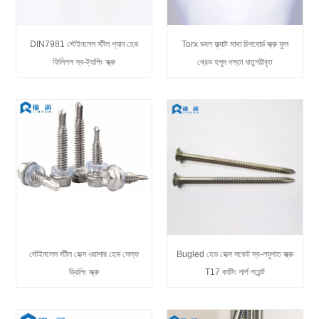
DIN7981 স্টেইনলেস স্টীল প্যান হেড
Torx ডবল ফ্ল্যাট মাথা চিপবোর্ড স্ক্রু ফুল
ফিলিপস স্ব-ট্যাপিং স্ক্রু
থ্রেড হলুদ দস্তা ধাতুপট্টাবৃত
স্টেইনলেস স্টীল হেক্স ওয়াশার হেড সেল্ফ
Bugled হেড হেক্স সকেট স্ব-লঘুপাত স্ক্রু
ড্রিলিং স্ক্রু
T17 কাটিং শার্প পয়েন্ট