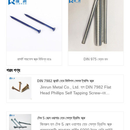
রাসার্ট সারফেস স্ক্রু বিভিন্ন রঙে
DIN 975 থ্রেড রড
গরম পণ্য
DIN 7982 ফ্ল্যাট হেড ফিলিপস সেলফ ট্যাপিং স্ক্রু
Jinrun Metal Co., Ltd. হল DIN 7982 Flat
Head Phillips Self Tapping Screw-এর
প্রস্তুতকারক, কোম্পানি সক্রিয়ভাবে সর্বশেষ পরিবেশবান্ধব
প্রযুক্তি গ্রহণ করে, উৎপাদন প্রক্রিয়া জুড়ে পরিবেশগত
প্রভাব কমিয়ে আনাকে অগ্রাধিকার দেয় এবং দক্ষ ও
কাস্টমাইজড ফাস্টেনার সমাধান প্রদানের জন্য
টেক 5 হেক্স ওয়াশার হেড সেল্ফ ড্রিলিং স্ক্রু
প্রতিশ্রুতিবদ্ধ। আমরা আমাদের গ্রাহকদের অনন্য চাহিদা
জিনরুন হল টেক 5 হেক্স ওয়াশার হেড সেল্ফ ড্রিলিং স্ক্রু
মেটাতে স্পেসিফিকেশনের বিভিন্ন পরিসীমা অফার করি।
প্রস্তুতকারী৷ কারখানার বার্ষিক 6000 টনের বেশি আউটপুট,