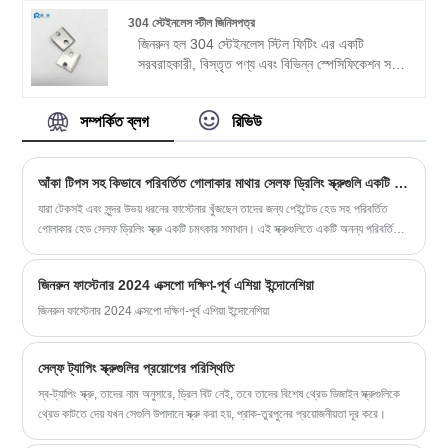
স্কেল ধন্যবাদ, আমরা প্রতিযোগিতামূলক মূল্য এবং দ্রুত
304 স্টেইনলেস স্টীল জিনিসপত্র
ডেলিভারি সময় অফার করতে সক্ষম. আমাদের পণ্যগুলি দক্ষিণ
জিনরুন হল 304 স্টেইনলেস স্টিল ফিটিং এর একটি
আমেরিকা, দক্ষিণ-পূর্ব এশিয়া এবং অন্যান্য দেশে ভাল বিক্রি
সরবরাহকারী, বিস্তৃত পণ্য এবং বিভিন্ন স্পেসিফিকেশন সহ,
হয়
এবং এটি একটি প্রকৃত কারখানা।
সম্পর্কিত ব্লগ
রিভিউ
আঁকা টিপস সহ কিভাবে পরিবর্তিত গোলাকার মাথার সেলফ ড্রিলিং স্ক্রুগুলি একটি টেকসই এবং নান্দনিকভাবে আনন্দদায়ক বেঁধে রাখার সমাধান প্রদান করে
যারা টেকসই এবং সুন্দর উভয় ধরনের ফাস্টেনার খুঁজছেন তাদের জন্য পেইন্টেড হেড সহ পরিবর্তিত
গোলাকার হেড সেলফ ড্রিলিং স্ক্রু একটি চমৎকার সমাধান। এই স্ক্রুগুলিতে একটি অনন্য পরিবর্তিত
ট্রাস হেড ডিজাইন রয়েছে যা ঐতিহ্যগত ফাস্টেনারগুলির তুলনায় গ্রিপ এবং টর্ককে উন্নত করে।
জিনরুন ফাস্টেনার 2024 এক্সপো দক্ষিণ-পূর্ব এশিয়া ইন্দোনেশিয়া
জিনরুন ফাস্টেনার 2024 এক্সপো দক্ষিণ-পূর্ব এশিয়া ইন্দোনেশিয়া
সেল্ফ ট্যাপিং স্ক্রুগুলির প্রয়োগের পরিস্থিতি
স্ব-ট্যাপিং স্ক্রু, তাদের নাম অনুসারে, ড্রিল বিট নেই, তবে তাদের বিশেষ থ্রেড ডিজাইন স্ক্রুগুলিকে
থ্রেড কাটতে দেয় যখন সেগুলি উপাদানে স্ক্রু করা হয়, প্রাক-তুরপুনের প্রয়োজনীয়তা দূর করে।