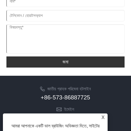
জমা
জাতীয় গ্রাহক পরিষেবা হটলাইন
+86-573-86887725
ইমেইল
info@jinrunfasteners.com
X
আমরা আপনাকে একটি ভাল ব্রাউজিং অভিজ্ঞতা দিতে, সাইটের
আমাদের অনুসরণ করো