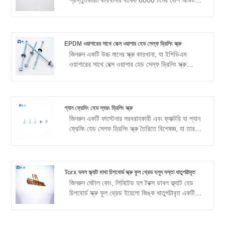
কাস্টমাইজেশনের এই প্রতিশ্রুতি, প্রতিযোগিতামূলক মূল্য
80% পণ্য রপ্তানি করা হয়, ড্রিলিং পেরেক আক্রমণের
এবং দক্ষ ডেলিভারি সহ, আমাদের পণ্যগুলিকে দক্ষিণ
গতি ভাল, কম দাম, রপ্তানি পণ্যগুলিতে একটি খুব বড় সুবিধা
আমেরিকা, দক্ষিণ-পূর্ব এশিয়া এবং বিভিন্ন বৈশ্বিক বাজারে
দখল করে।
সফলভাবে অবস্থান করে।
EPDM ওয়াশারের সাথে হেক্স ওয়াশার হেড সেল্ফ ড্রিলিং স্ক্রু
জিনরুন একটি উচ্চ মানের স্ক্রু কারখানা, যা ইপিডিএম
ওয়াশারের সাথে হেক্স ওয়াশার হেড সেল্ফ ড্রিলিং স্ক্রু
তৈরিতে বিশেষীকরণ করে, যা স্বয়ংচালিত উত্পাদন,
ইলেকট্রনিক সরঞ্জাম সমাবেশ এবং অন্যান্য ক্ষেত্রে ব্যবহার
করা যেতে পারে।
প্যান ফ্রেমিং হেড স্বয়ং ড্রিলিং স্ক্রু
জিনরুন একটি ফাস্টেনার সরবরাহকারী এবং ফ্যাক্টরি যা প্যান
ফ্রেমিং হেড সেলফ ড্রিলিং স্ক্রু তৈরিতে বিশেষজ্ঞ, যা তার
কঠোর মান নিয়ন্ত্রণের মানগুলির জন্য বিখ্যাত। কোম্পানি
জানে যে গুণমান হল এন্টারপ্রাইজের লাইফলাইন, তাই
কাঁচামাল নির্বাচন, উত্পাদন প্রক্রিয়া থেকে চূড়ান্ত পরিদর্শন
পর্যন্ত, আমরা কঠোরভাবে প্রতিটি লিঙ্ক নিয়ন্ত্রণ করি।
Torx ডবল ফ্ল্যাট মাথা চিপবোর্ড স্ক্রু ফুল থ্রেড হলুদ দস্তা ধাতুপট্টাবৃত
জিনরুনের সমস্ত পণ্য গ্রাহকদের সর্বোত্তম মানের এবং
জিনরুন মেটাল কোং, লিমিটেড হল টরক্স ডাবল ফ্ল্যাট হেড
সবচেয়ে নির্ভরযোগ্য পণ্য সরবরাহ করার জন্য আইএসও
চিপবোর্ড স্ক্রু ফুল থ্রেড ইয়েলো জিঙ্ক ধাতুপট্টাবৃত একটি
আন্তর্জাতিক মান ব্যবস্থাপনা সিস্টেম সার্টিফিকেশন পাস
পেশাদার প্রস্তুতকারক এবং পাইকারি প্রস্তুতকারক।
করেছে।
কোম্পানির একটি বৃহৎ উত্পাদন এলাকা এবং উন্নত উত্পাদন
সরঞ্জাম আছে, শক্তিশালী উত্পাদনশীলতা সহ। আমাদের