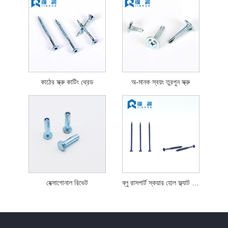
কাঠের স্ক্রু কাটিং থ্রেড
অ-মানক স্বয়ং তুরপুন স্ক্রু
হেক্সাগোনাল রিভেট
ব্লু রাসপার্ট স্কয়ার হোল ফ্ল্যাট হেড সেল্ফ ট্যাপিং স্ক্রু