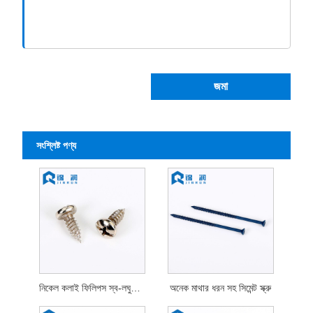
জমা
সংশ্লিষ্ট পণ্য
নিকেল কলাই ফিলিপস স্ব-লঘুপাত স্ক্রু
অনেক মাথার ধরন সহ সিমেন্ট স্ক্রু