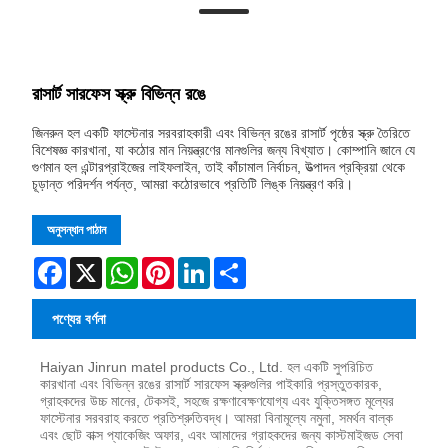
রাসার্ট সারফেস স্ক্রু বিভিন্ন রঙে
জিনরুন হল একটি ফাস্টেনার সরবরাহকারী এবং বিভিন্ন রঙের রাসার্ট পৃষ্ঠের স্ক্রু তৈরিতে
বিশেষজ্ঞ কারখানা, যা কঠোর মান নিয়ন্ত্রণের মানগুলির জন্য বিখ্যাত। কোম্পানি জানে যে
গুণমান হল এন্টারপ্রাইজের লাইফলাইন, তাই কাঁচামাল নির্বাচন, উত্পাদন প্রক্রিয়া থেকে
চূড়ান্ত পরিদর্শন পর্যন্ত, আমরা কঠোরভাবে প্রতিটি লিঙ্ক নিয়ন্ত্রণ করি।
অনুসন্ধান পাঠান
Facebook
X
WhatsApp
Pinterest
LinkedIn
Share
পণ্যের বর্ণনা
Haiyan Jinrun matel products Co., Ltd. হল একটি সুপরিচিত
কারখানা এবং বিভিন্ন রঙের রাসার্ট সারফেস স্ক্রুগুলির পাইকারি প্রস্তুতকারক,
গ্রাহকদের উচ্চ মানের, টেকসই, সহজে রক্ষণাবেক্ষণযোগ্য এবং যুক্তিসঙ্গত মূল্যের
ফাস্টেনার সরবরাহ করতে প্রতিশ্রুতিবদ্ধ। আমরা বিনামূল্যে নমুনা, সমর্থন বাল্ক
এবং ছোট বাক্স প্যাকেজিং অফার, এবং আমাদের গ্রাহকদের জন্য কাস্টমাইজড সেবা