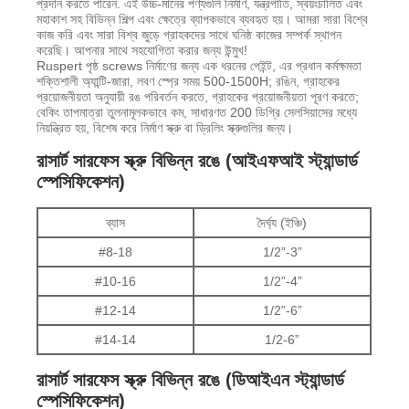
প্রদান করতে পারেন. এই উচ্চ-মানের পণ্যগুলি নির্মাণ, যন্ত্রপাতি, স্বয়ংচালিত এবং
মহাকাশ সহ বিভিন্ন শিল্প এবং ক্ষেত্রে ব্যাপকভাবে ব্যবহৃত হয়। আমরা সারা বিশ্বে
কাজ করি এবং সারা বিশ্ব জুড়ে গ্রাহকদের সাথে ঘনিষ্ঠ কাজের সম্পর্ক স্থাপন
করেছি। আপনার সাথে সহযোগিতা করার জন্য উন্মুখ!
Ruspert পৃষ্ঠ screws নির্মাণের জন্য এক ধরনের পেইন্ট, এর প্রধান কর্মক্ষমতা
শক্তিশালী অ্যান্টি-জারা, লবণ স্প্রে সময় 500-1500H; রঙিন, গ্রাহকের
প্রয়োজনীয়তা অনুযায়ী রঙ পরিবর্তন করতে, গ্রাহকের প্রয়োজনীয়তা পূরণ করতে;
বেকিং তাপমাত্রা তুলনামূলকভাবে কম, সাধারণত 200 ডিগ্রি সেলসিয়াসের মধ্যে
নিয়ন্ত্রিত হয়, বিশেষ করে নির্মাণ স্ক্রু বা ড্রিলিং স্ক্রুগুলির জন্য।
রাসার্ট সারফেস স্ক্রু বিভিন্ন রঙে (আইএফআই স্ট্যান্ডার্ড
স্পেসিফিকেশন)
ব্যাস
দৈর্ঘ্য (ইঞ্চি)
#8-18
1/2”-3”
#10-16
1/2”-4”
#12-14
1/2”-6”
#14-14
1/2-6”
রাসার্ট সারফেস স্ক্রু বিভিন্ন রঙে (ডিআইএন স্ট্যান্ডার্ড
স্পেসিফিকেশন)