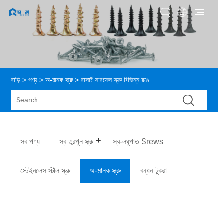
বাড়ি
>
পণ্য
>
অ-মানক স্ক্রু
> রাসার্ট সারফেস স্ক্রু বিভিন্ন রঙে
সব পণ্য
স্ব তুরপুন স্ক্রু
স্ব-লঘুপাত Srews
স্টেইনলেস স্টীল স্ক্রু
অ-মানক স্ক্রু
বন্ধন টুকরা