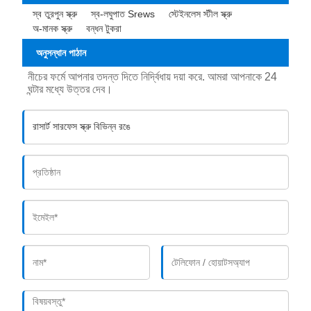
স্ব তুরপুন স্ক্রু
স্ব-লঘুপাত Srews
স্টেইনলেস স্টীল স্ক্রু
অ-মানক স্ক্রু
বন্ধন টুকরা
অনুসন্ধান পাঠান
নীচের ফর্মে আপনার তদন্ত দিতে নির্দ্বিধায় দয়া করে. আমরা আপনাকে 24
ঘন্টার মধ্যে উত্তর দেব।